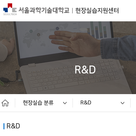
현장실습지원센터
R&D
현장실습 분류
R&D
장기현장실습 (일반기관)
단기현장실습 (일반기관)
KIST(장기/단기)
현장실습 분류
현장실습안내
수기공모전
마이페이지
운영 절차
센터소개
공지사항
R&D