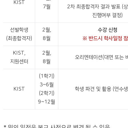
KIST
7월
2차 최종합격자 결과 발표 (
진행여부 결정)
선발학생
2월,
수강 신청
(최종합격자)
8월
※ 반드시 학사일정 
KIST,
2월,
오리엔테이션(대면 또는 
지원센터
8월
(1학기)
3~6월
KIST
학생 파견 및 활용 (연수생
(2학기)
9~12월
* 위의 일정은 본교 사정으로 변경 될 수 있음